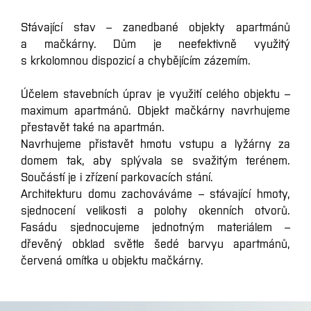
Stávající stav – zanedbané objekty apartmánů
a mačkárny. Dům je neefektivně využitý
s krkolomnou dispozicí a chybějícím zázemím.
Účelem stavebních úprav je využití celého objektu –
maximum apartmánů. Objekt mačkárny navrhujeme
přestavět také na apartmán.
Navrhujeme přistavět hmotu vstupu a lyžárny za
domem tak, aby splývala se svažitým terénem.
Součástí je i zřízení parkovacích stání.
Architekturu domu zachováváme – stávající hmoty,
sjednocení velikosti a polohy okenních otvorů.
Fasádu sjednocujeme jednotným materiálem –
dřevěný obklad světle šedé barvyu apartmánů,
červená omítka u objektu mačkárny.